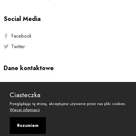
Social Media
Facebook
Twitter
Dane kontaktowe
Andersa 10, 00-201 Warszawa
Ciasteczka
reset@resetobywatelski.pl
Przeglądając tą stronę, akceptujesz używanie przez nas pliki cookies.
Więcej informacji
Rozumiem