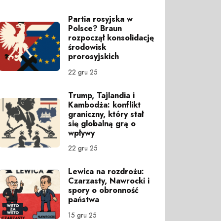
Partia rosyjska w
Polsce? Braun
rozpoczął konsolidację
środowisk
prorosyjskich
22 gru 25
Trump, Tajlandia i
Kambodża: konflikt
graniczny, który stał
się globalną grą o
wpływy
22 gru 25
Lewica na rozdrożu:
Czarzasty, Nawrocki i
spory o obronność
państwa
15 gru 25