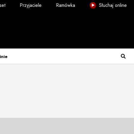
set
Przyjaciele
Ramówka
Słuchaj online
inie