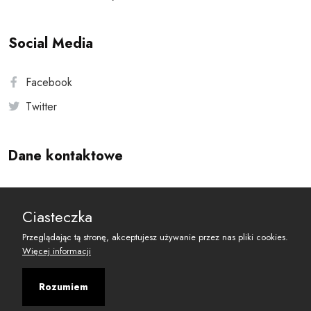
Social Media
Facebook
Twitter
Dane kontaktowe
Andersa 10, 00-201 Warszawa
Ciasteczka
reset@resetobywatelski.pl
Przeglądając tą stronę, akceptujesz używanie przez nas pliki cookies.
Więcej informacji
Rozumiem