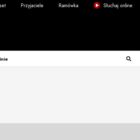
set
Przyjaciele
Ramówka
Słuchaj online
inie