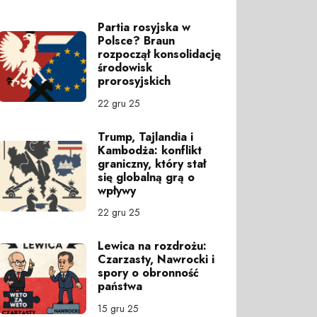
Partia rosyjska w
Polsce? Braun
rozpoczął konsolidację
środowisk
prorosyjskich
22 gru 25
Trump, Tajlandia i
Kambodża: konflikt
graniczny, który stał
się globalną grą o
wpływy
22 gru 25
Lewica na rozdrożu:
Czarzasty, Nawrocki i
spory o obronność
państwa
15 gru 25