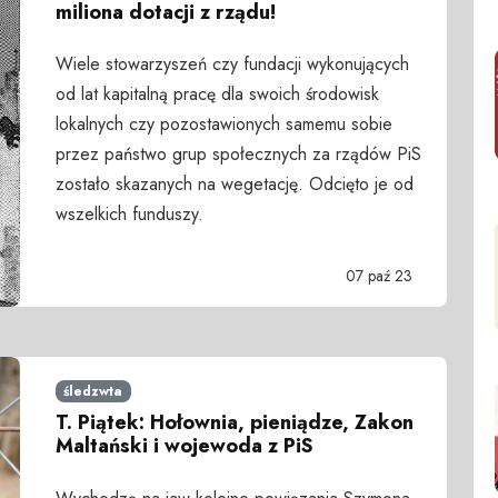
miliona dotacji z rządu!
Wiele stowarzyszeń czy fundacji wykonujących
od lat kapitalną pracę dla swoich środowisk
lokalnych czy pozostawionych samemu sobie
przez państwo grup społecznych za rządów PiS
zostało skazanych na wegetację. Odcięto je od
wszelkich funduszy.
07 paź 23
śledzwta
T. Piątek: Hołownia, pieniądze, Zakon
Maltański i wojewoda z PiS