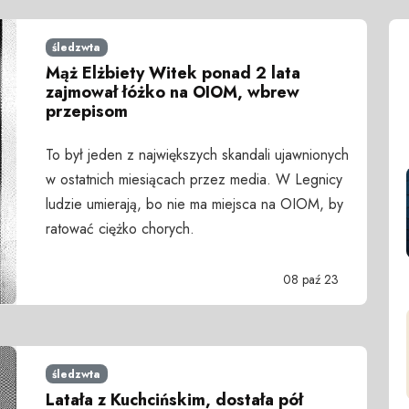
śledzwta
Mąż Elżbiety Witek ponad 2 lata
zajmował łóżko na OIOM, wbrew
przepisom
To był jeden z największych skandali ujawnionych
w ostatnich miesiącach przez media. W Legnicy
ludzie umierają, bo nie ma miejsca na OIOM, by
ratować ciężko chorych.
08 paź 23
śledzwta
Latała z Kuchcińskim, dostała pół