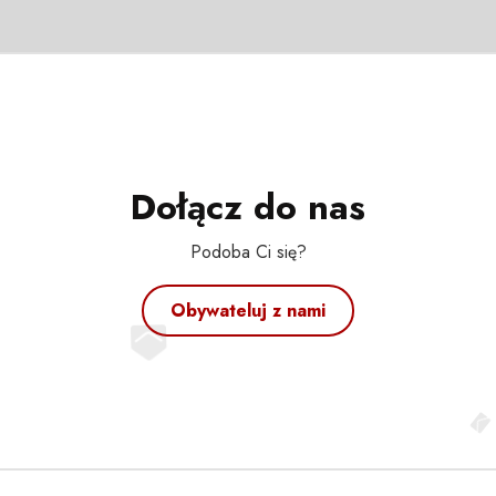
Dołącz do nas
Podoba Ci się?
Obywateluj z nami