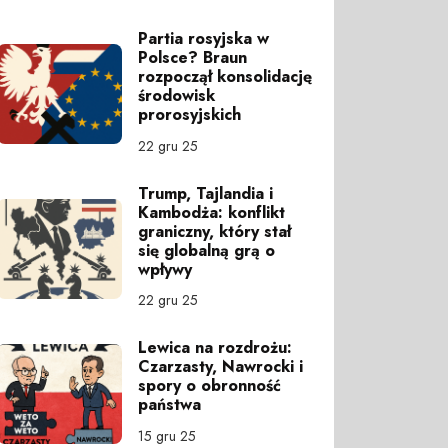
Partia rosyjska w
Polsce? Braun
rozpoczął konsolidację
środowisk
prorosyjskich
22 gru 25
Trump, Tajlandia i
Kambodża: konflikt
graniczny, który stał
się globalną grą o
wpływy
22 gru 25
Lewica na rozdrożu:
Czarzasty, Nawrocki i
spory o obronność
państwa
15 gru 25