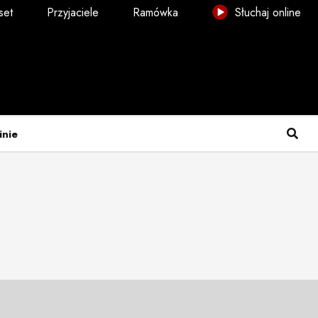
set
Przyjaciele
Ramówka
Słuchaj online
inie