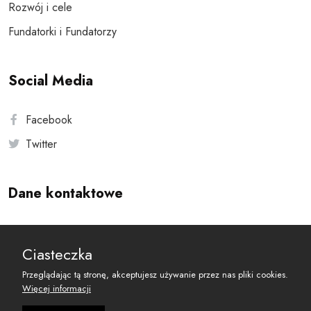
Rozwój i cele
Fundatorki i Fundatorzy
Social Media
Facebook
Twitter
Dane kontaktowe
Andersa 10, 00-201 Warszawa
Ciasteczka
reset@resetobywatelski.pl
Przeglądając tą stronę, akceptujesz używanie przez nas pliki cookies.
Więcej informacji