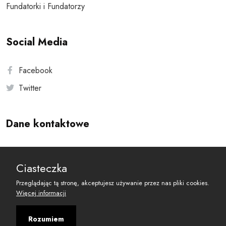
Fundatorki i Fundatorzy
Social Media
Facebook
Twitter
Dane kontaktowe
Andersa 10, 00-201 Warszawa
Ciasteczka
reset@resetobywatelski.pl
Przeglądając tą stronę, akceptujesz używanie przez nas pliki cookies.
Więcej informacji
Rozumiem