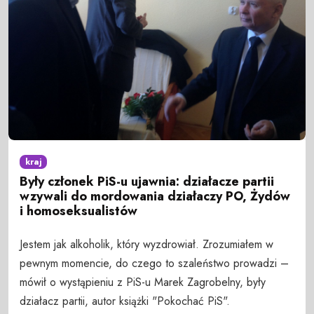
kraj
Były członek PiS-u ujawnia: działacze partii
wzywali do mordowania działaczy PO, Żydów
i homoseksualistów
Jestem jak alkoholik, który wyzdrowiał. Zrozumiałem w
pewnym momencie, do czego to szaleństwo prowadzi –
mówił o wystąpieniu z PiS-u Marek Zagrobelny, były
działacz partii, autor książki "Pokochać PiS".