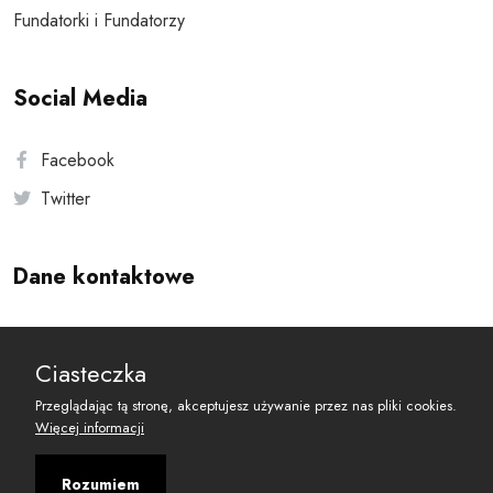
Fundatorki i Fundatorzy
Social Media
Facebook
Twitter
Dane kontaktowe
Andersa 10, 00-201 Warszawa
Ciasteczka
reset@resetobywatelski.pl
Przeglądając tą stronę, akceptujesz używanie przez nas pliki cookies.
Więcej informacji
Rozumiem