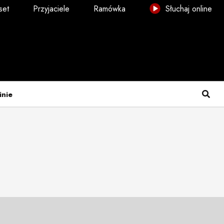
set
Przyjaciele
Ramówka
Słuchaj online
inie