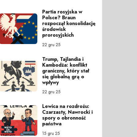
Partia rosyjska w
Polsce? Braun
rozpoczął konsolidację
środowisk
prorosyjskich
22 gru 25
Trump, Tajlandia i
Kambodża: konflikt
graniczny, który stał
się globalną grą o
wpływy
22 gru 25
Lewica na rozdrożu:
Czarzasty, Nawrocki i
spory o obronność
państwa
15 gru 25