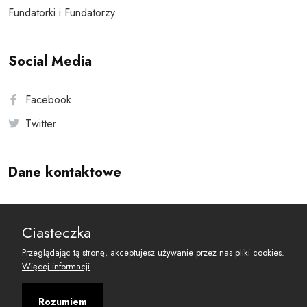
Fundatorki i Fundatorzy
Social Media
Facebook
Twitter
Dane kontaktowe
Andersa 10, 00-201 Warszawa
Ciasteczka
reset@resetobywatelski.pl
Przeglądając tą stronę, akceptujesz używanie przez nas pliki cookies.
Więcej informacji
Rozumiem