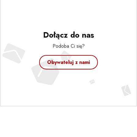
Dołącz do nas
Podoba Ci się?
Obywateluj z nami