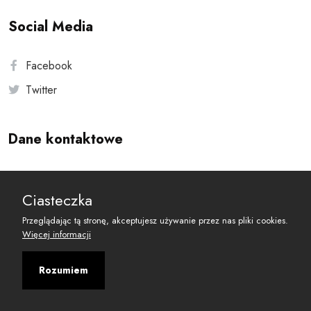
Social Media
Facebook
Twitter
Dane kontaktowe
Andersa 10, 00-201 Warszawa
Ciasteczka
reset@resetobywatelski.pl
Przeglądając tą stronę, akceptujesz używanie przez nas pliki cookies.
Więcej informacji
Rozumiem
©
2026
Fundacja Arbitror