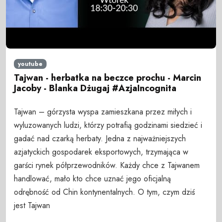
youtube
Tajwan - herbatka na beczce prochu - Marcin
Jacoby - Blanka Dżugaj #AzjaIncognita
Tajwan – górzysta wyspa zamieszkana przez miłych i
wyluzowanych ludzi, którzy potrafią godzinami siedzieć i
gadać nad czarką herbaty. Jedna z najważniejszych
azjatyckich gospodarek eksportowych, trzymająca w
garści rynek półprzewodników. Każdy chce z Tajwanem
handlować, mało kto chce uznać jego oficjalną
odrębność od Chin kontynentalnych. O tym, czym dziś
jest Tajwan