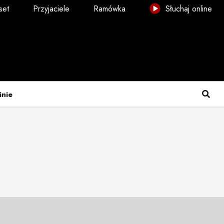
set
Przyjaciele
Ramówka
Słuchaj online
inie