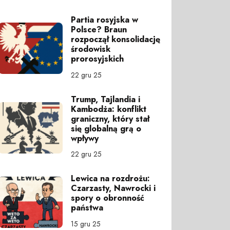
Partia rosyjska w
Polsce? Braun
rozpoczął konsolidację
środowisk
prorosyjskich
22 gru 25
Trump, Tajlandia i
Kambodża: konflikt
graniczny, który stał
się globalną grą o
wpływy
22 gru 25
Lewica na rozdrożu:
Czarzasty, Nawrocki i
spory o obronność
państwa
15 gru 25