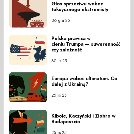
Głos sprzeciwu wobec
toksycznego ekstremisty
06 gru 25
Polska prawica w
cieniu Trumpa — suwerenność
czy zależność
30 lis 25
Europa wobec ultimatum. Co
dalej z Ukrainą?
25 lis 25
Kibole, Kaczyński i Ziobro w
Budapeszcie
25 lis 25