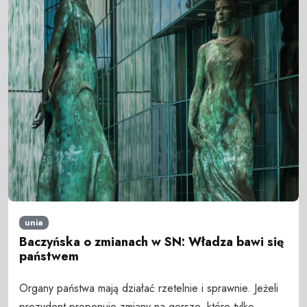
unia
Baczyńska o zmianach w SN: Władza bawi się
państwem
Organy państwa mają działać rzetelnie i sprawnie. Jeżeli
prezydent proponuje zmiany na gorsze, które tylko